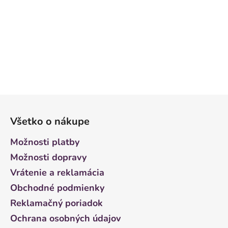
Z
á
Všetko o nákupe
p
ä
Možnosti platby
t
Možnosti dopravy
i
Vrátenie a reklamácia
e
Obchodné podmienky
Reklamačný poriadok
Ochrana osobných údajov