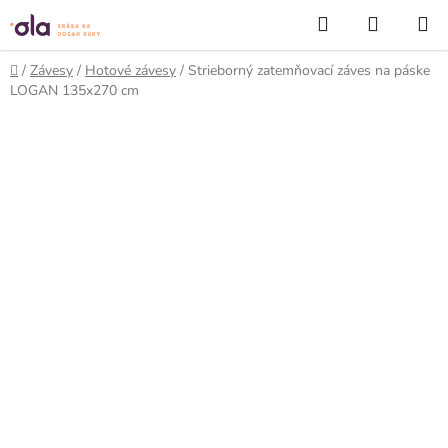
Prejsť
Hľadať
NÁKUP
na
KOŠÍK
obsah
Domov
/
Závesy
/
Hotové závesy
/
Strieborný zatemňovací záves na páske
LOGAN 135x270 cm