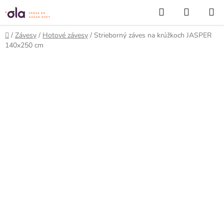
Prejsť
Hľadať
NÁKUP
na
KOŠÍK
obsah
Domov
/
Závesy
/
Hotové závesy
/
Strieborný záves na krúžkoch JASPER
140x250 cm