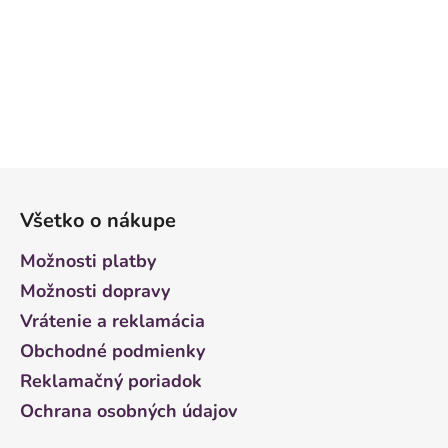
Z
á
Všetko o nákupe
p
ä
Možnosti platby
t
Možnosti dopravy
i
Vrátenie a reklamácia
e
Obchodné podmienky
Reklamačný poriadok
Ochrana osobných údajov