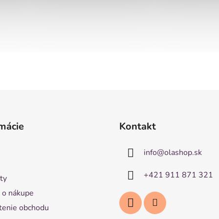
mácie
Kontakt
info
@
olashop.sk
+421 911 871 321
ty
 o nákupe
enie obchodu