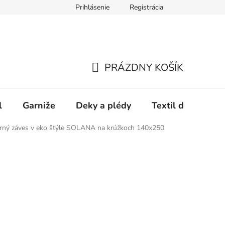
Prihlásenie
Registrácia
PRÁZDNY KOŠÍK
NÁKUPNÝ
KOŠÍK
l
Garniže
Deky a plédy
Textil do spálne
orný záves v eko štýle SOLANA na krúžkoch 140x250