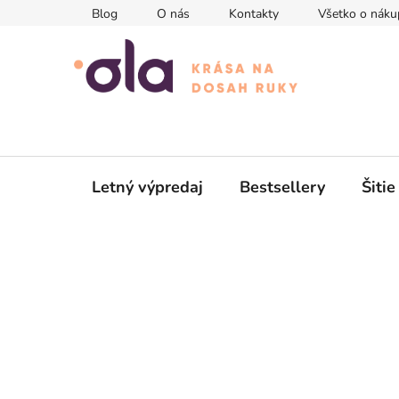
Prejsť
Blog
O nás
Kontakty
Všetko o náku
na
obsah
Letný výpredaj
Bestsellery
Šitie