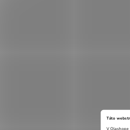
Táto webstr
V Olashope r