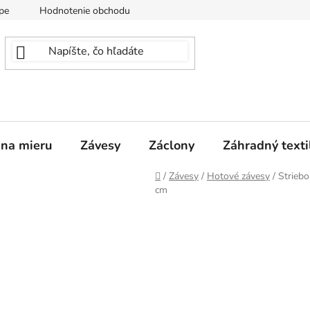
pe
Hodnotenie obchodu
 na mieru
Závesy
Záclony
Záhradný texti
Domov
/
Závesy
/
Hotové závesy
/
Strieb
cm