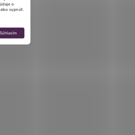
údaje o
lebo vypnúť.
Súhlasím