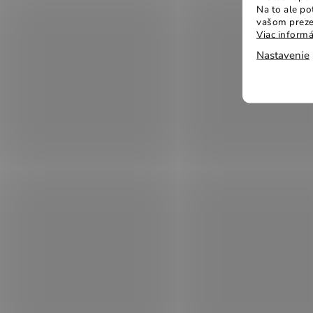
Na to ale p
vašom preze
Viac informá
Nastavenie