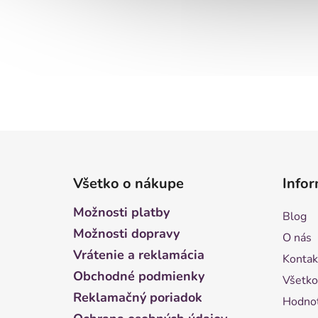
Z
á
Všetko o nákupe
Infor
p
ä
Možnosti platby
Blog
t
Možnosti dopravy
O nás
i
Vrátenie a reklamácia
Kontak
e
Obchodné podmienky
Všetko
Reklamačný poriadok
Hodnot