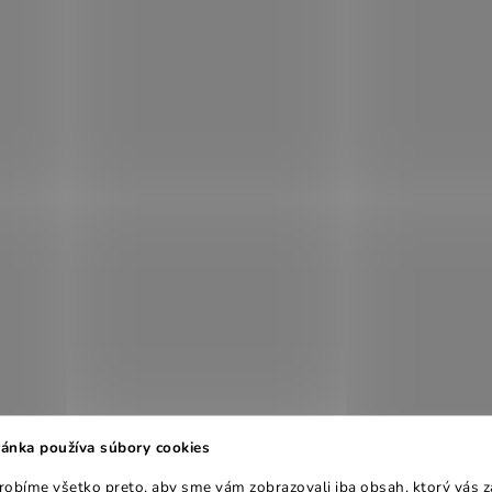
ánka používa súbory cookies
obíme všetko preto, aby sme vám zobrazovali iba obsah, ktorý vás z