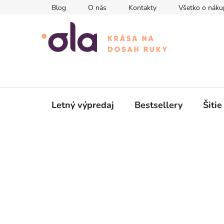
Prejsť
Blog
O nás
Kontakty
Všetko o náku
na
obsah
Letný výpredaj
Bestsellery
Šitie