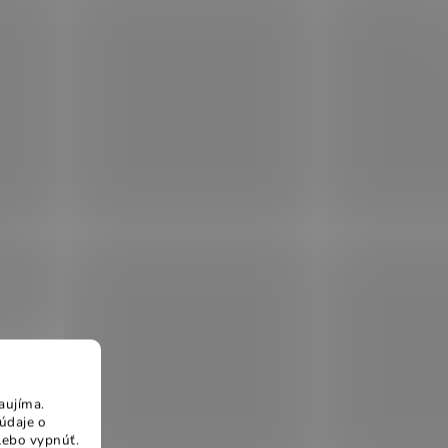
aujíma.
údaje o
lebo vypnúť.