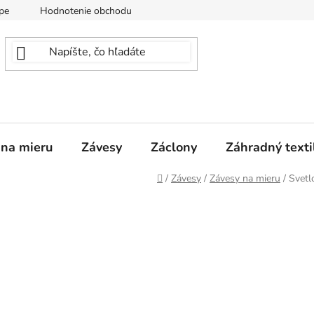
pe
Hodnotenie obchodu
 na mieru
Závesy
Záclony
Záhradný texti
Domov
/
Závesy
/
Závesy na mieru
/
Svet