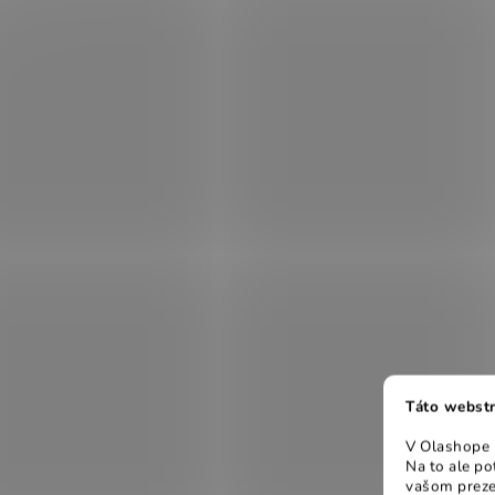
Táto webstr
V Olashope r
Na to ale p
vašom preze