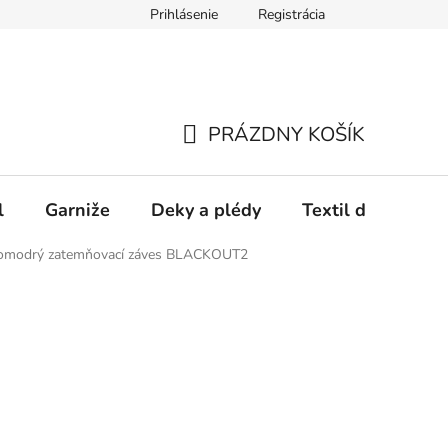
Prihlásenie
Registrácia
PRÁZDNY KOŠÍK
NÁKUPNÝ
KOŠÍK
l
Garniže
Deky a plédy
Textil do spálne
lomodrý zatemňovací záves BLACKOUT2