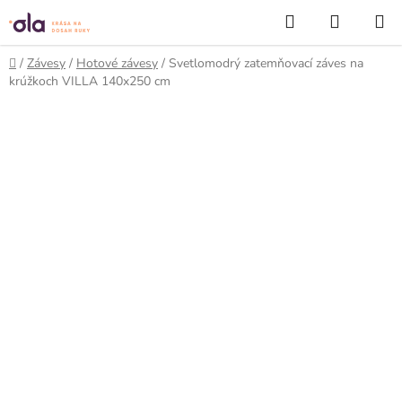
Prejsť
Hľadať
NÁKUP
na
KOŠÍK
obsah
Domov
/
Závesy
/
Hotové závesy
/
Svetlomodrý zatemňovací záves na
krúžkoch VILLA 140x250 cm