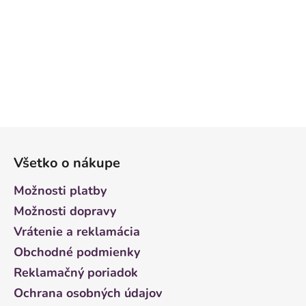
Z
á
Všetko o nákupe
p
ä
Možnosti platby
t
Možnosti dopravy
i
Vrátenie a reklamácia
e
Obchodné podmienky
Reklamačný poriadok
Ochrana osobných údajov