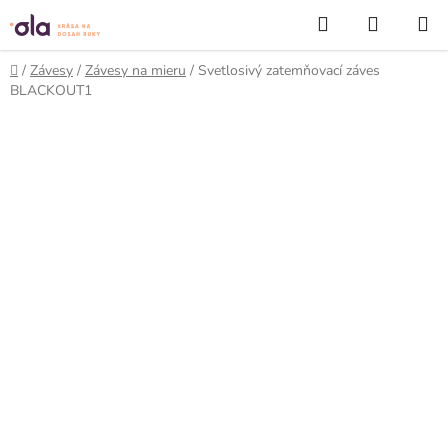
Prejsť
Hľadať
NÁKUP
na
KOŠÍK
obsah
Domov
/
Závesy
/
Závesy na mieru
/
Svetlosivý zatemňovací záves
BLACKOUT1