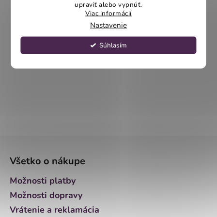
upraviť alebo vypnúť.
Viac informácií
Nastavenie
Súhlasím
Z
á
Všetko o nákupe
p
ä
Možnosti platby
t
Možnosti dopravy
i
Vrátenie a reklamácia