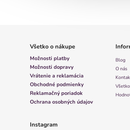
Z
á
Všetko o nákupe
Infor
p
ä
Možnosti platby
Blog
t
Možnosti dopravy
O nás
i
Vrátenie a reklamácia
Kontak
e
Obchodné podmienky
Všetko
Reklamačný poriadok
Hodnot
Ochrana osobných údajov
Instagram