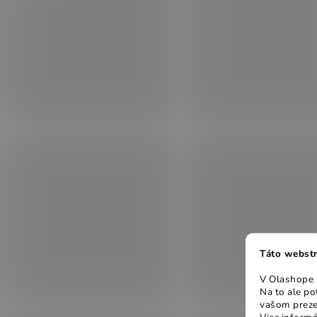
Táto webstr
V Olashope r
Na to ale p
vašom preze
Viac informá