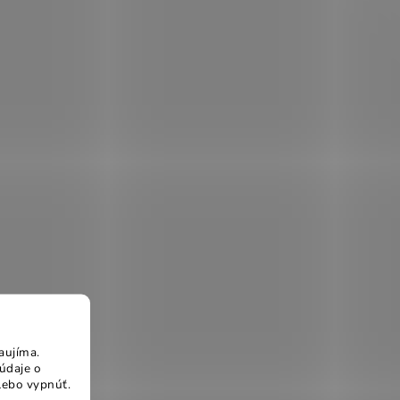
aujíma.
údaje o
lebo vypnúť.