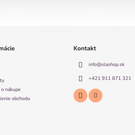
mácie
Kontakt
info
@
olashop.sk
+421 911 871 321
ty
 o nákupe
enie obchodu