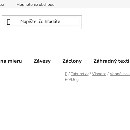
pe
Hodnotenie obchodu
 na mieru
Závesy
Záclony
Záhradný texti
Domov
/
Taburetky
/
Vianoce
/
Vonné svie
609.5 g