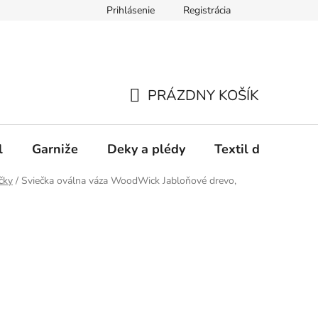
Prihlásenie
Registrácia
PRÁZDNY KOŠÍK
NÁKUPNÝ
KOŠÍK
l
Garniže
Deky a plédy
Textil do spálne
čky
/
Sviečka oválna váza WoodWick Jabloňové drevo,