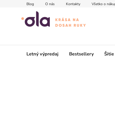
Prejsť
Blog
O nás
Kontakty
Všetko o náku
na
obsah
Letný výpredaj
Bestsellery
Šitie