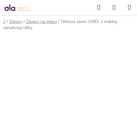
Prejsť
Hľadať
NÁKUP
na
KOŠÍK
obsah
Domov
/
Závesy
/
Závesy na mieru
/
Tehlový záves SIBEL z mäkkej
zamatovej látky