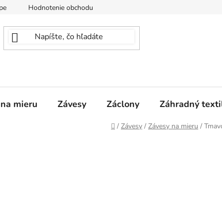
pe
Hodnotenie obchodu
 na mieru
Závesy
Záclony
Záhradný texti
Domov
/
Závesy
/
Závesy na mieru
/
Tmavo