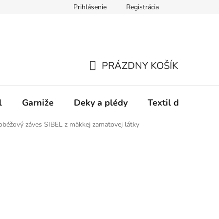
Prihlásenie
Registrácia
PRÁZDNY KOŠÍK
NÁKUPNÝ
KOŠÍK
l
Garniže
Deky a plédy
Textil do spálne
béžový záves SIBEL z mäkkej zamatovej látky