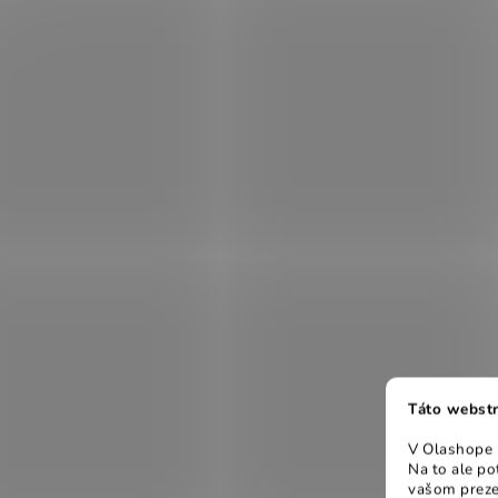
Táto webstr
V Olashope r
Na to ale p
vašom preze