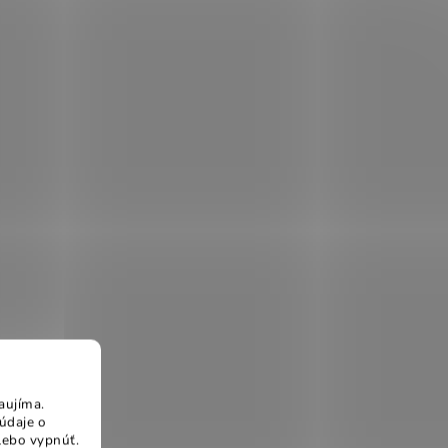
aujíma.
údaje o
lebo vypnúť.