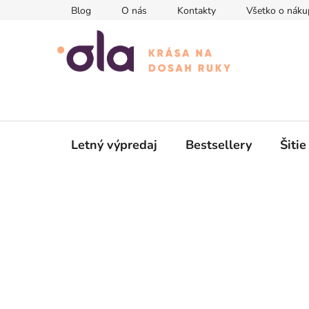
Prejsť
Blog
O nás
Kontakty
Všetko o náku
na
obsah
Letný výpredaj
Bestsellery
Šitie