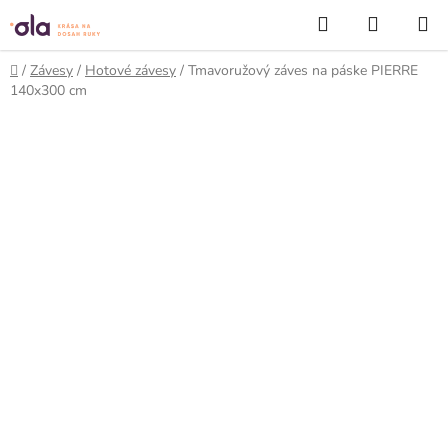
Prejsť
Hľadať
NÁKUP
na
KOŠÍK
obsah
Domov
/
Závesy
/
Hotové závesy
/
Tmavoružový záves na páske PIERRE
140x300 cm