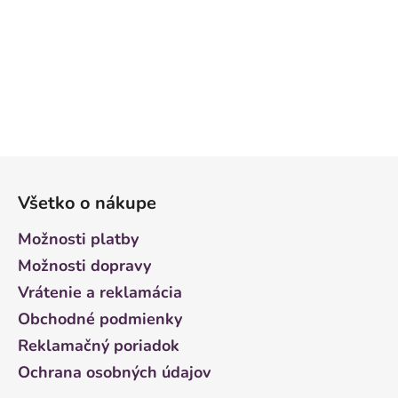
Z
á
Všetko o nákupe
p
ä
Možnosti platby
t
Možnosti dopravy
i
Vrátenie a reklamácia
e
Obchodné podmienky
Reklamačný poriadok
Ochrana osobných údajov