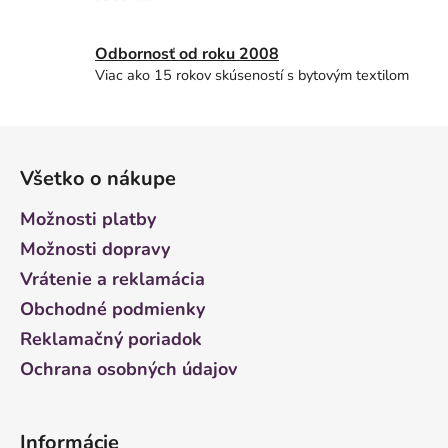
Odbornosť od roku 2008
Viac ako 15 rokov skúseností s bytovým textilom
Z
á
Všetko o nákupe
p
ä
Možnosti platby
t
Možnosti dopravy
i
Vrátenie a reklamácia
e
Obchodné podmienky
Reklamačný poriadok
Ochrana osobných údajov
Informácie