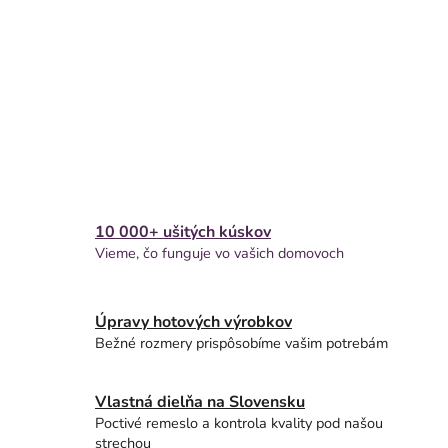
10 000+ ušitých kúskov
Vieme, čo funguje vo vašich domovoch
Úpravy hotových výrobkov
Bežné rozmery prispôsobíme vašim potrebám
Vlastná dielňa na Slovensku
Poctivé remeslo a kontrola kvality pod našou
strechou