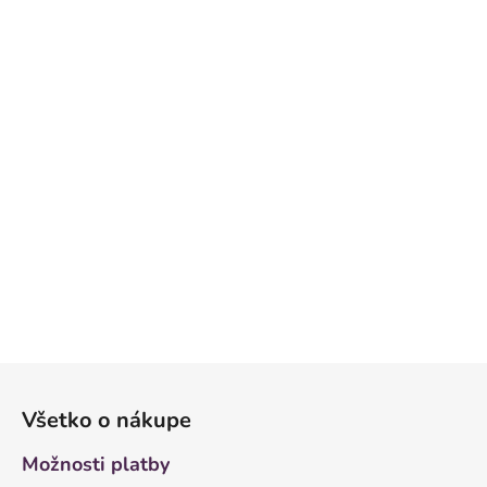
Z
á
Všetko o nákupe
p
ä
Možnosti platby