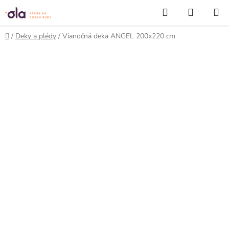
Prejsť
Hľadať
NÁKUP
na
KOŠÍK
obsah
Domov
/
Deky a plédy
/
Vianočná deka ANGEL 200x220 cm