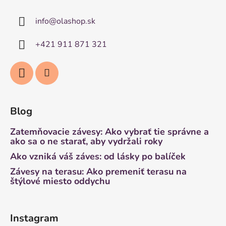
info
@
olashop.sk
+421 911 871 321
Blog
Zatemňovacie závesy: Ako vybrať tie správne a
ako sa o ne starať, aby vydržali roky
Ako vzniká váš záves: od lásky po balíček
Závesy na terasu: Ako premeniť terasu na
štýlové miesto oddychu
Instagram