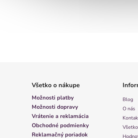
Z
á
Všetko o nákupe
Infor
p
ä
Možnosti platby
Blog
t
Možnosti dopravy
O nás
i
Vrátenie a reklamácia
Kontak
e
Obchodné podmienky
Všetko
Reklamačný poriadok
Hodnot