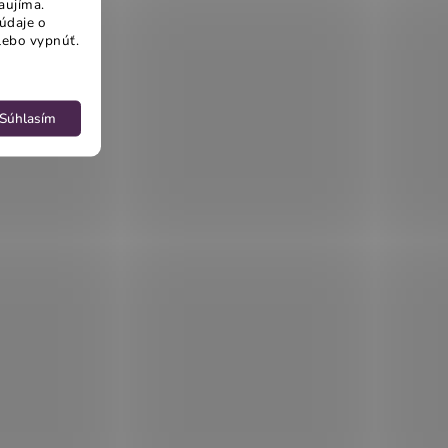
aujíma.
údaje o
lebo vypnúť.
Súhlasím