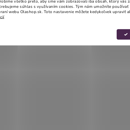
obíme všetko preto, aby sme vám zobrazovali iba obsah, ktorý vás z
otrebujeme súhlas s využívaním cookies. Tým nám umožníte používať 
raní webu Olashop.sk. Toto nastavenie môžete kedykoľvek upraviť a
cií