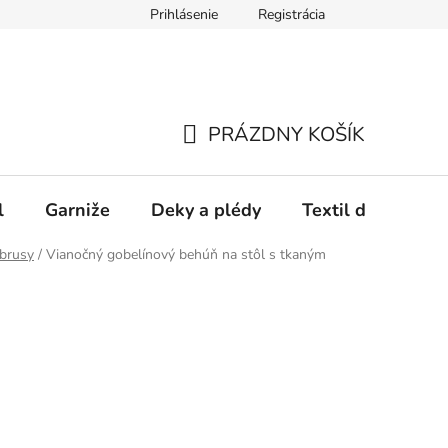
Prihlásenie
Registrácia
PRÁZDNY KOŠÍK
NÁKUPNÝ
KOŠÍK
l
Garniže
Deky a plédy
Textil do spálne
brusy
/
Vianočný gobelínový behúň na stôl s tkaným