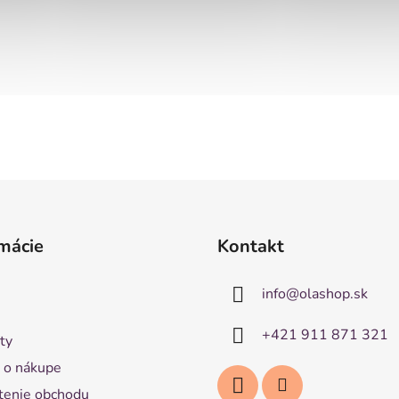
mácie
Kontakt
info
@
olashop.sk
+421 911 871 321
ty
 o nákupe
enie obchodu