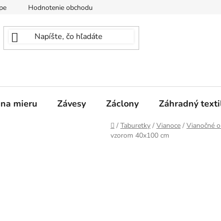
pe
Hodnotenie obchodu
 na mieru
Závesy
Záclony
Záhradný texti
Domov
/
Taburetky
/
Vianoce
/
Vianočné o
vzorom 40x100 cm