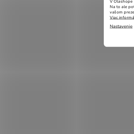
V Olashope r
Na to ale p
vašom preze
Viac informá
Nastavenie