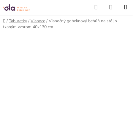
Prejsť
Hľadať
NÁKUP
na
KOŠÍK
obsah
Domov
/
Taburetky
/
Vianoce
/
Vianočný gobelínový behúň na stôl s
tkaným vzorom 40x130 cm