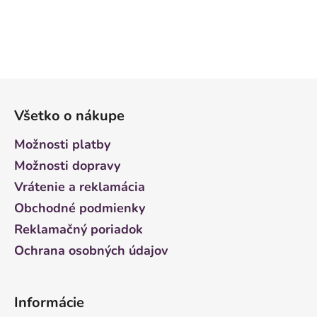
Z
á
Všetko o nákupe
p
ä
Možnosti platby
t
Možnosti dopravy
i
Vrátenie a reklamácia
e
Obchodné podmienky
Reklamačný poriadok
Ochrana osobných údajov
Informácie