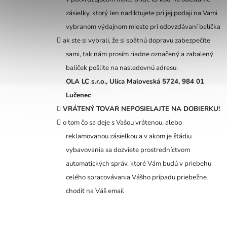
zásielky, ktorý len nadiktujete pri jej podaji na Vami
vybranom výdajnom mieste pri odovzdávaní balíčka
ak ste si vybrali, že si spätnú dopravu zabezpečíte
sami, tak nám prosím riadne označený a zabalený
balíček pošlite na nasledovnú adresu:
OLA LC s.r.o.,
Ulica Maloveská 5724,
984 01
Lučenec
VRÁTENÝ TOVAR NEPOSIELAJTE NA DOBIERKU!
o tom čo sa deje s Vašou vrátenou, alebo
reklamovanou zásielkou a v akom je štádiu
vybavovania sa dozviete prostredníctvom
automatických správ, ktoré Vám budú v priebehu
celého spracovávania Vášho prípadu priebežne
chodiť na Váš email