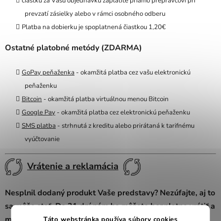
čiastku za Vášu objednávku zaplatíte priamo prepravcovi pri
prevzatí zásielky alebo v rámci osobného odberu
Platba na dobierku je spoplatnená čiastkou 1,20€
Ostatné platobné metódy (ZDARMA)
GoPay peňaženka
- o
kamžitá platba cez vašu elektronickú
peňaženku
Bitcoin
- okamžitá platba virtuálnou menou Bitcoin
Google Pay
- okamžitá platba cez elektronickú peňaženku
SMS platba
- strhnutá z kreditu alebo prirátaná k tarifnému
vyúčtovanie
Vrátenie a reklamácia
Nesplnil dodaný produkt Vaše predstavy? Nezúfajte, aj to
sa môže stať. Do 31 dní nám ho môžete bezplatne vrátiť a
my Vám pošleme peniaze späť. Podrobné informácie
Táto webstránka používa súbory cookies