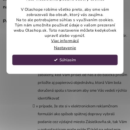
nájdete v našom
reklamačnom poriadku
.
V Olashope robíme všetko preto, aby sme vám
zobrazovali iba obsah, ktorý vás zaujíma.
Na to ale potrebujeme súhlas s využívaním cookies.
Postup pri vrátení a reklamácii
Tým nám umožníte používať údaje o vašom prezeraní
webu Olashop.sk. Toto nastavenie môžete kedykoľvek
upraviť alebo vypnúť.
vyplňte nesledujúci elektonický reklamačný formulár.
Viac informácií
Je to jednoduché, rýchle a vďaka službe Retino
Nastavenie
budete mať proces vrátenia, výmeny či reklamácie
pod kontrolou od začiatku až do konca.
Súhlasím
starostlivo zabaľte vracaný produkt tak ako bol
zabalený, keď Vám prišiel od nás a do balíčka prosím
priložte aj papierovú objednávku, ktorá Vám bola
doručená spolu s tovarom aby sme Vás vedeli rýchlo
identifikovať
v prípade, že ste si v elektronickom reklamčnom
formulári ako spôsob spätnej dopravy vybrali
podanie cez výdajné miesto Zásielkovňa.sk, tak Vám
v potvrdzujúcom maile príde ID kód na odoslanie