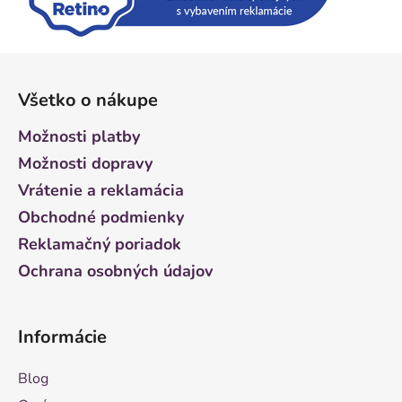
Z
á
Všetko o nákupe
p
ä
Možnosti platby
t
Možnosti dopravy
i
Vrátenie a reklamácia
e
Obchodné podmienky
Reklamačný poriadok
Ochrana osobných údajov
Informácie
Blog