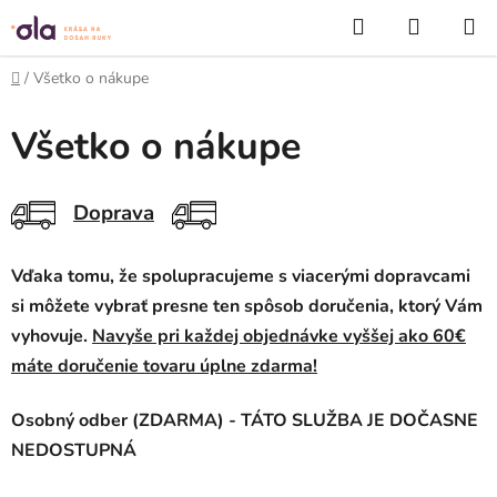
Prejsť
Hľadať
NÁKUP
na
KOŠÍK
obsah
Domov
/
Všetko o nákupe
Všetko o nákupe
Doprava
Vďaka tomu, že spolupracujeme s viacerými dopravcami
si môžete vybrať presne ten spôsob doručenia, ktorý Vám
vyhovuje.
Navyše pri každej objednávke vyššej ako 60€
máte doručenie tovaru úplne zdarma!
Osob
ný odber (ZDARMA) - TÁTO SLUŽBA JE DOČASNE
NEDOSTUPNÁ