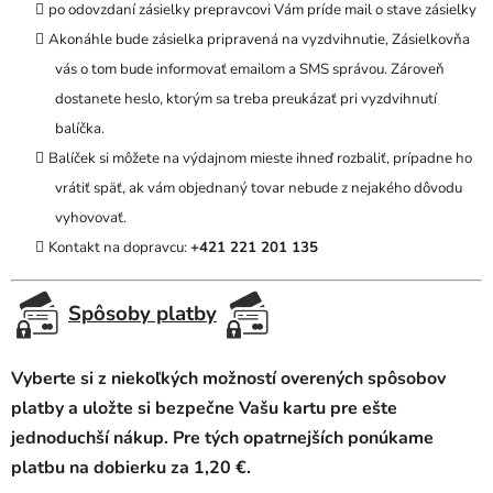
po odovzdaní zásielky prepravcovi Vám príde mail o stave zásielky
Akonáhle bude zásielka pripravená na vyzdvihnutie, Zásielkovňa
vás o tom bude informovať emailom a SMS správou. Zároveň
dostanete heslo, ktorým sa treba preukázať pri vyzdvihnutí
balíčka.
Balíček si môžete na výdajnom mieste ihneď rozbaliť, prípadne ho
vrátiť späť, ak vám objednaný tovar nebude z nejakého dôvodu
vyhovovať.
Kontakt na dopravcu:
+421 221 201 135
Spôsoby platby
Vyberte si z niekoľkých možností overených spôsobov
platby a uložte si bezpečne Vašu kartu pre ešte
jednoduchší nákup. Pre tých opatrnejších ponúkame
platbu na dobierku za 1,20 €.