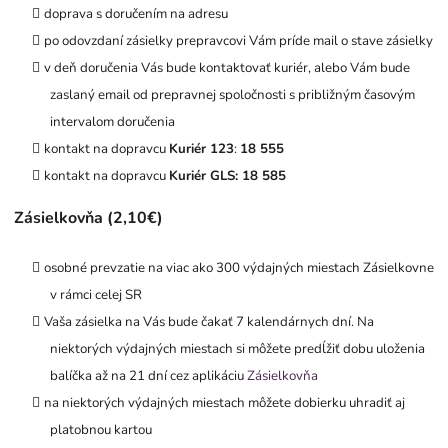
doprava s doručením na adresu
po odovzdaní zásielky prepravcovi Vám príde mail o stave zásielky
v deň doručenia Vás bude kontaktovať kuriér, alebo Vám bude
zaslaný email od prepravnej spoločnosti s približným časovým
intervalom doručenia
kontakt na dopravcu
Kuriér 123
:
18 555
kontakt na dopravcu
Kuriér GLS: 18 585
Zásielkovňa (2,10€)
osobné prevzatie na viac ako 300 výdajných miestach Zásielkovne
v rámci celej SR
Vaša zásielka na Vás bude čakať 7 kalendárnych dní.
Na
niektorých výdajných miestach si môžete predĺžiť dobu uloženia
balíčka až na 21 dní cez aplikáciu
Zásielkovňa
na niektorých výdajných miestach môžete dobierku uhradiť aj
platobnou kartou