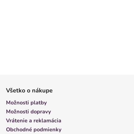
Z
á
Všetko o nákupe
p
ä
Možnosti platby
t
Možnosti dopravy
i
Vrátenie a reklamácia
e
Obchodné podmienky