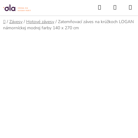
Prejsť
Hľadať
NÁKUP
na
KOŠÍK
obsah
Domov
/
Závesy
/
Hotové závesy
/
Zatemňovací záves na krúžkoch LOGAN
námorníckej modrej farby 140 x 270 cm