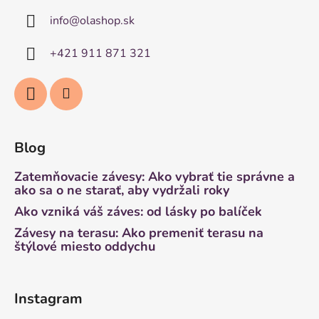
info
@
olashop.sk
+421 911 871 321
Blog
Zatemňovacie závesy: Ako vybrať tie správne a
ako sa o ne starať, aby vydržali roky
Ako vzniká váš záves: od lásky po balíček
Závesy na terasu: Ako premeniť terasu na
štýlové miesto oddychu
Instagram