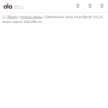
Prejsť
Hľadať
NÁKUP
na
KOŠÍK
obsah
Domov
/
Závesy
/
Hotové závesy
/
Zatemňovací záves na krúžkoch VILLA
tmavo zelený 140x250 cm