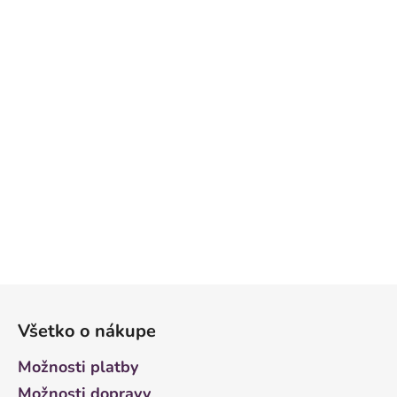
Z
á
Všetko o nákupe
p
ä
Možnosti platby
t
Možnosti dopravy