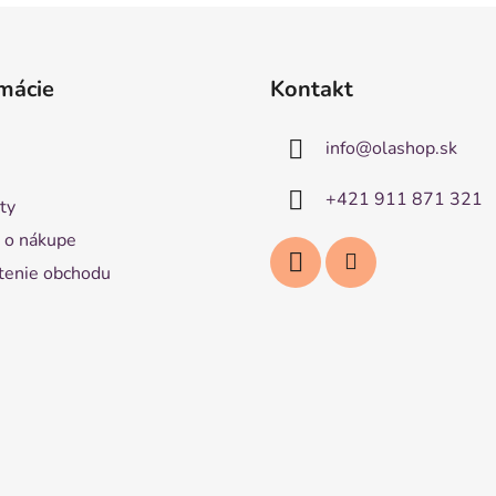
mácie
Kontakt
info
@
olashop.sk
+421 911 871 321
ty
 o nákupe
enie obchodu