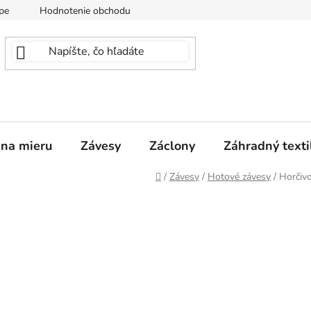
pe
Hodnotenie obchodu
 na mieru
Závesy
Záclony
Záhradný texti
Domov
/
Závesy
/
Hotové závesy
/
Horčiv