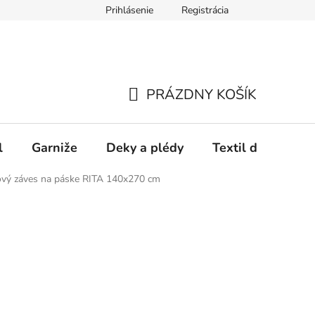
Prihlásenie
Registrácia
PRÁZDNY KOŠÍK
NÁKUPNÝ
KOŠÍK
l
Garniže
Deky a plédy
Textil do spálne
ový záves na páske RITA 140x270 cm