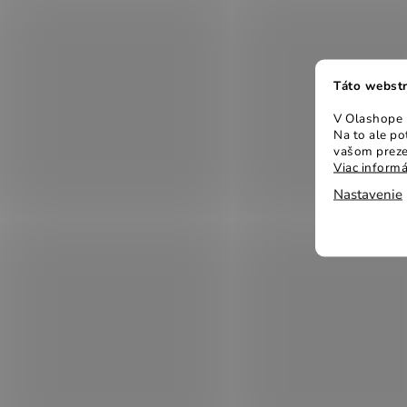
Táto webstr
V Olashope r
Na to ale p
vašom preze
Viac informá
Nastavenie