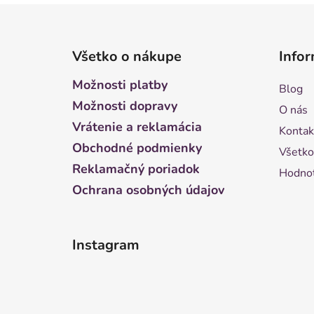
Z
á
Všetko o nákupe
Infor
p
ä
Možnosti platby
Blog
t
Možnosti dopravy
O nás
i
Vrátenie a reklamácia
Kontak
e
Obchodné podmienky
Všetko
Reklamačný poriadok
Hodnot
Ochrana osobných údajov
Instagram