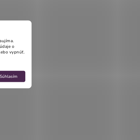
aujíma.
údaje o
lebo vypnúť.
Súhlasím