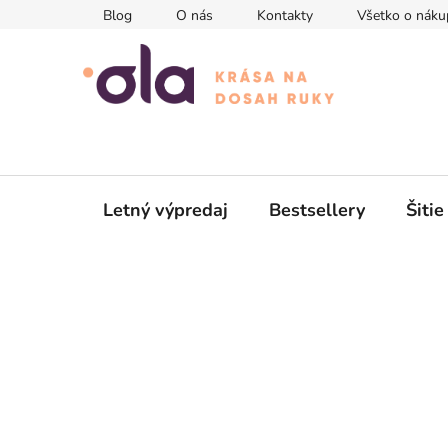
Prejsť
Blog
O nás
Kontakty
Všetko o náku
na
obsah
Letný výpredaj
Bestsellery
Šitie