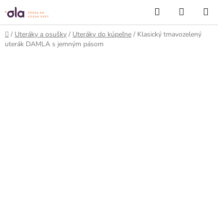
Prejsť
Hľadať
NÁKUP
na
KOŠÍK
obsah
Domov
/
Uteráky a osušky
/
Uteráky do kúpeľne
/
Klasický tmavozelený
uterák DAMLA s jemným pásom