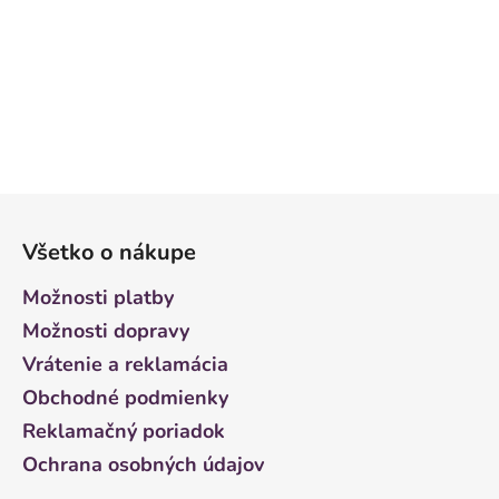
Z
á
Všetko o nákupe
p
ä
Možnosti platby
t
Možnosti dopravy
i
Vrátenie a reklamácia
e
Obchodné podmienky
Reklamačný poriadok
Ochrana osobných údajov