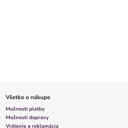
Z
á
Všetko o nákupe
p
ä
Možnosti platby
t
Možnosti dopravy
i
Vrátenie a reklamácia