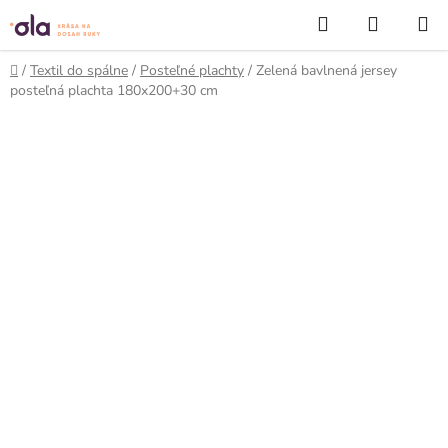
Prejsť
Hľadať
NÁKUP
na
KOŠÍK
obsah
Domov
/
Textil do spálne
/
Posteľné plachty
/
Zelená bavlnená jersey
posteľná plachta 180x200+30 cm